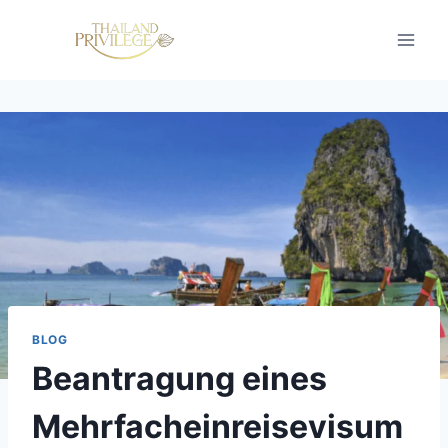
Skip
to
content
BLOG
Beantragung eines
Mehrfacheinreisevisum