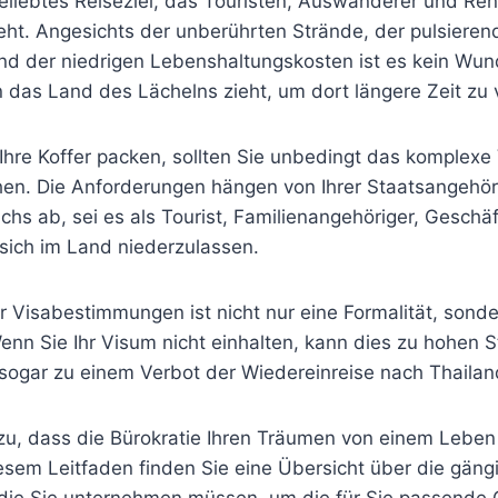
beliebtes Reiseziel, das Touristen, Auswanderer und Ren
eht. Angesichts der unberührten Strände, der pulsieren
d der niedrigen Lebenshaltungskosten ist es kein Wun
 das Land des Lächelns zieht, um dort längere Zeit zu 
 Ihre Koffer packen, sollten Sie unbedingt das komplex
hen. Die Anforderungen hängen von Ihrer Staatsangehö
hs ab, sei es als Tourist, Familienangehöriger, Geschäf
sich im Land niederzulassen.
r Visabestimmungen ist nicht nur eine Formalität, sonde
nn Sie Ihr Visum nicht einhalten, kann dies zu hohen S
ogar zu einem Verbot der Wiedereinreise nach Thailan
zu, dass die Bürokratie Ihren Träumen von einem Leben 
iesem Leitfaden finden Sie eine Übersicht über die gän
, die Sie unternehmen müssen, um die für Sie passend