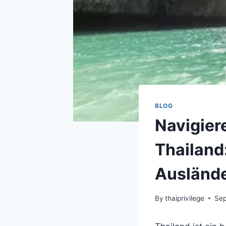
BLOG
Navigier
Thailand:
Ausländ
By
thaiprivilege
Sep