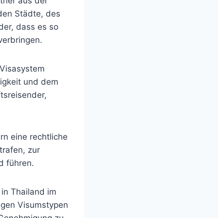
tner aus der
den Städte, des
der, dass es so
verbringen.
e Visasystem
rigkeit und dem
tsreisender,
rn eine rechtliche
trafen, zur
d führen.
in Thailand im
gigen Visumstypen
e Genehmigung zu