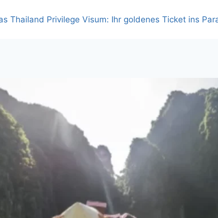
as Thailand Privilege Visum: Ihr goldenes Ticket ins Par