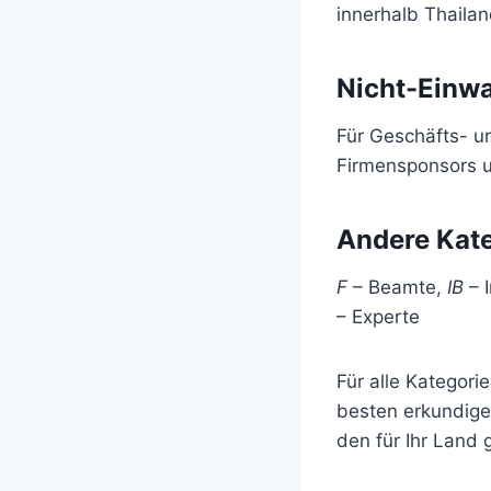
innerhalb Thailan
Nicht-Einw
Für Geschäfts- u
Firmensponsors u
Andere Kat
F
– Beamte,
IB
– I
– Experte
Für alle Kategori
besten erkundigen
den für Ihr Land