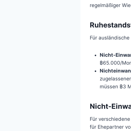
regelmäßiger Wied
Ruhestands
Für ausländische 
Nicht-Einwa
฿65.000/Mona
Nichteinwa
zugelassenen 
müssen ฿3 Mi
Nicht-Einw
Für verschiedene
für Ehepartner vo