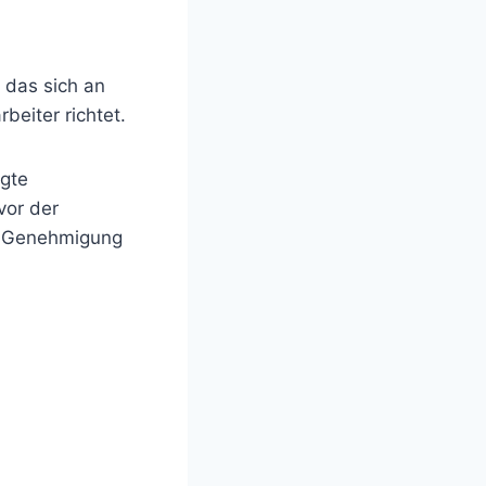
 das sich an
beiter richtet.
igte
vor der
e Genehmigung