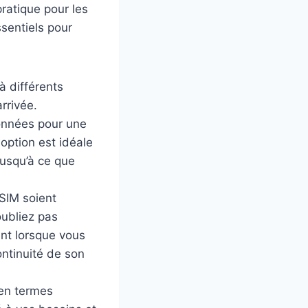
ratique pour les
sentiels pour
à différents
rrivée.
données pour une
option est idéale
jusqu’à ce que
 SIM soient
’oubliez pas
ent lorsque vous
ontinuité de son
é en termes