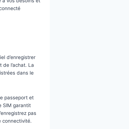
té à vos besoins et
 connecté
el d’enregistrer
 de l’achat. La
istrées dans le
re passeport et
e SIM garantit
n’enregistrez pas
e connectivité.