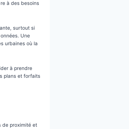
dre à des besoins
nte, surtout si
 données. Une
es urbaines où la
aider à prendre
 plans et forfaits
 de proximité et