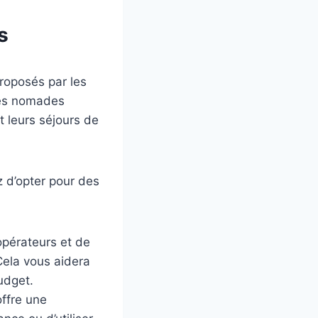
s
roposés par les
les nomades
 leurs séjours de
z d’opter pour des
opérateurs et de
 Cela vous aidera
udget.
ffre une