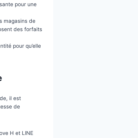
ssante pour une
les magasins de
osent des forfaits
tité pour qu’elle
e
e, il est
itesse de
ove H et LINE