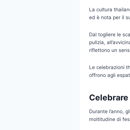
La cultura thaila
ed è nota per il s
Dal togliere le s
pulizia, all’avvici
riflettono un sen
Le celebrazioni t
offrono agli espat
Celebrare i
Durante l’anno, gl
moltitudine di fest