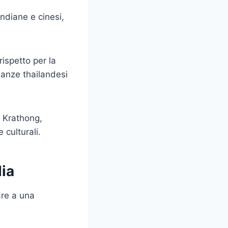
ndiane e cinesi,
ispetto per la
 usanze thailandesi
y Krathong,
 culturali.
dia
are a una