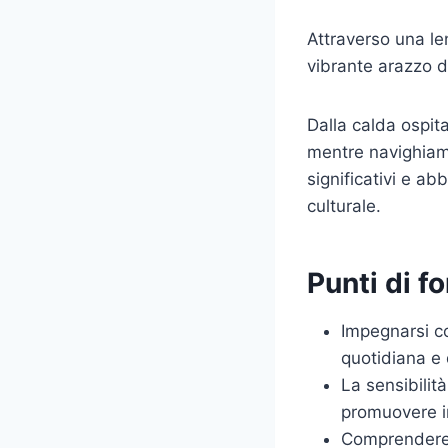
Attraverso una len
vibrante arazzo d
Dalla calda ospita
mentre navighiamo
significativi e a
culturale.
Punti di f
Impegnarsi co
quotidiana e 
La sensibilit
promuovere in
Comprendere e