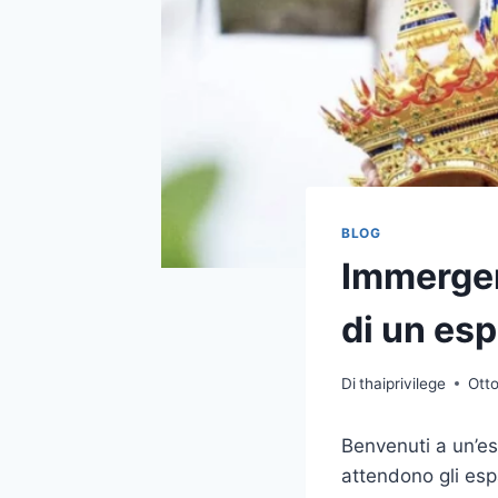
BLOG
Immergers
di un esp
Di
thaiprivilege
Ott
Benvenuti a un’es
attendono gli espa