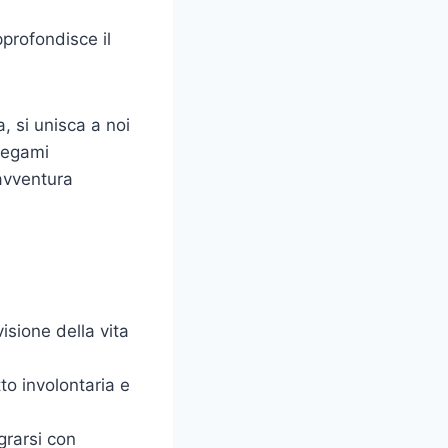
pprofondisce il
, si unisca a noi
legami
 avventura
isione della vita
to involontaria e
grarsi con