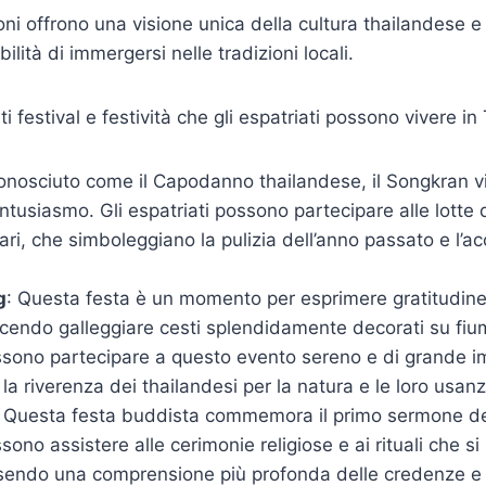
ni offrono una visione unica della cultura thailandese e 
bilità di immergersi nelle tradizioni locali.
i festival e festività che gli espatriati possono vivere in
onosciuto come il Capodanno thailandese, il Songkran v
tusiasmo. Gli espatriati possono partecipare alle lotte 
liari, che simboleggiano la pulizia dell’anno passato e l’a
g
: Questa festa è un momento per esprimere gratitudine
acendo galleggiare cesti splendidamente decorati su fiumi
ssono partecipare a questo evento sereno e di grande im
a riverenza dei thailandesi per la natura e le loro usanz
: Questa festa buddista commemora il primo sermone de
sono assistere alle cerimonie religiose e ai rituali che s
isendo una comprensione più profonda delle credenze e 