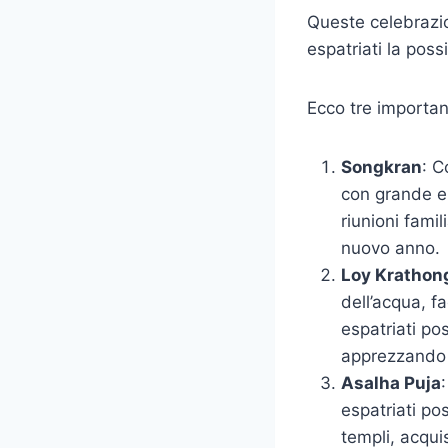
Queste celebrazio
espatriati la possi
Ecco tre important
Songkran
: C
con grande en
riunioni fami
nuovo anno.
Loy Krathon
dell’acqua, f
espatriati po
apprezzando l
Asalha Puja
espatriati pos
templi, acqu