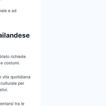
nale e ad
hailandese
riato richiede
 e costumi.
o vita quotidiana
 culturale per
tivi.
entarsi tra le