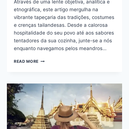
Através de uma lente objetiva, analítica e
etnográfica, este artigo mergulha na
vibrante tapeçaria das tradições, costumes
e crenças tailandesas. Desde a calorosa
hospitalidade do seu povo até aos sabores
tentadores da sua cozinha, junte-se a nós
enquanto navegamos pelos meandros…
IMERSÃO
READ MORE
NA
CULTURA
TAILANDESA:
A
VIAGEM
DE
UM
EXPATRIADO