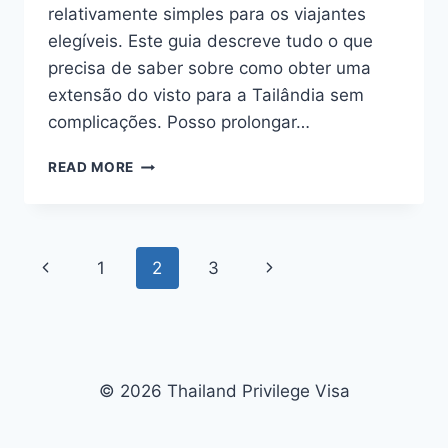
relativamente simples para os viajantes
elegíveis. Este guia descreve tudo o que
precisa de saber sobre como obter uma
extensão do visto para a Tailândia sem
complicações. Posso prolongar…
DESFRUTE
READ MORE
DA
TAILÂNDIA
DURANTE
MAIS
Page
Previous
Next
1
2
3
TEMPO:
PROLONGAR
navigation
Page
Page
A
SUA
ESTADIA
© 2026 Thailand Privilege Visa