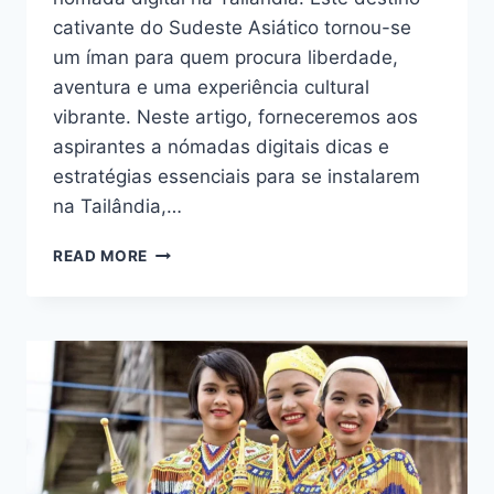
cativante do Sudeste Asiático tornou-se
um íman para quem procura liberdade,
aventura e uma experiência cultural
vibrante. Neste artigo, forneceremos aos
aspirantes a nómadas digitais dicas e
estratégias essenciais para se instalarem
na Tailândia,…
LIBERTE
READ MORE
A
LIBERDADE
E
A
AVENTURA:
ABRAÇAR
O
ESTILO
DE
VIDA